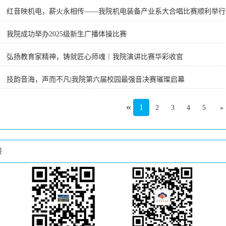
红音映机电，薪火永相传——我院机电装备产业系大合唱比赛顺利举行
我院成功举办2025级新生广播体操比赛
弘扬教育家精神，铸就匠心师魂｜我院演讲比赛华彩收官
技韵音海，声而不凡|我院第六届校园最强音决赛璀璨启幕
«
1
2
3
4
5
»
接