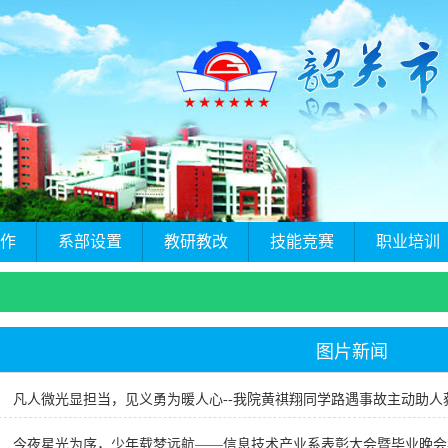
作
系部设置
教研教改
技能竞赛
职业培训
图片新闻
凡人微光显担当，见义勇为暖人心--我院黄祺翔同学路遇事故主动助人
今夜星光为序，少年载梦远航——信息技术产业系表彰大会暨毕业晚会