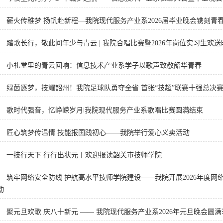
薪火传稚梦 扬帆赴新程—我院现代服务产业系2026届毕业晚会镌刻青
踏歌长行，敬此间年少与青云 | 我院合唱比赛暨2026年岗位实习生欢
小礼堂里的青云回响：信息技术产业系学子以歌声致敬韶华青春
绿茵逐梦，技耀韶州！我院足球队勇夺全省 首张“技超”联赛十强总决
歌时代强音，忆峥嵘岁月ǀ我院现代服务产业系歌唱比赛圆满结束
匠心筑梦传温情 技能报国践初心——我院举行爱心义卖活动
一技行天下 行行出状元丨欢迎报读韶关市技师学院
筑牢网络安全防线 护航高水平技师学院建设——我院开展2026年度
动
聚元旦欢歌 庆八十新元 —— 我院现代服务产业系2026年元旦晚会圆