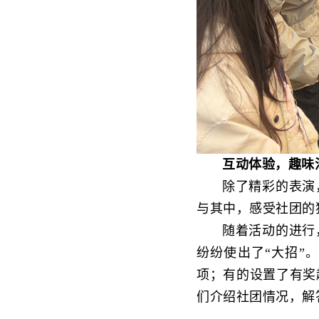
互动体验，趣味
除了精彩的表演
与其中，感受社团的
随着活动的进行
纷纷使出了“大招”
项；有的设置了有奖
们介绍社团情况，解