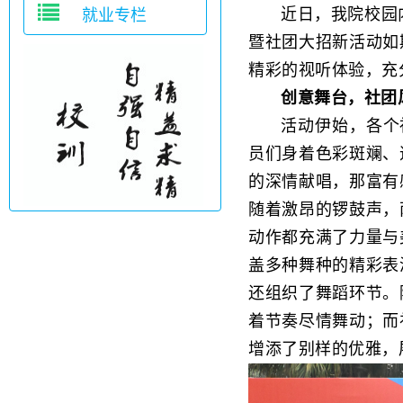
近日，我院校园
就业专栏
暨社团大招新活动如
精彩的视听体验，充
创意舞台，社团
活动伊始，各个
员们身着色彩斑斓、
的深情献唱，那富有
随着激昂的锣鼓声，
动作都充满了力量与
盖多种舞种的精彩表
还组织了舞蹈环节。
着节奏尽情舞动；而
增添了别样的优雅，