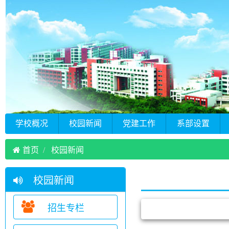
学校概况
校园新闻
党建工作
系部设置
首页
校园新闻
校园新闻
招生专栏