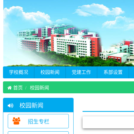
学校概况
校园新闻
党建工作
系部设置
首页
校园新闻
校园新闻
招生专栏