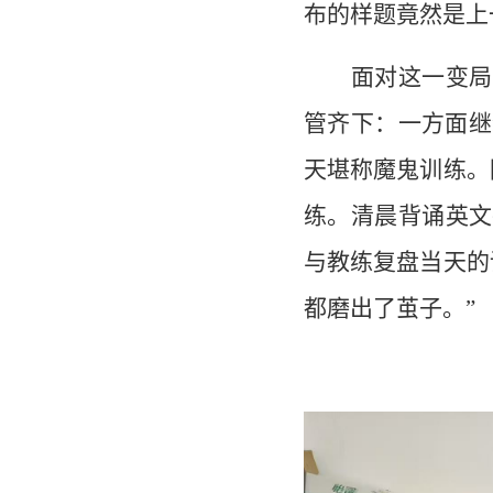
布的样题竟然是上
面对这一变局
管齐下：一方面继
天堪称魔鬼训练。
练。清晨背诵英文
与教练复盘当天的
都磨出了茧子。
”