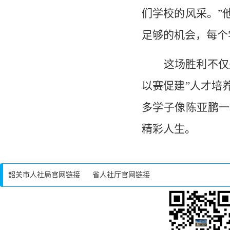
们学校的风采。”
足够的机会，每个
这场胜利不仅
以赛促建”
人才培
多学子像陈亚鹏一
精彩人生。
韶关市人社局官网链接
省人社厅官网链接