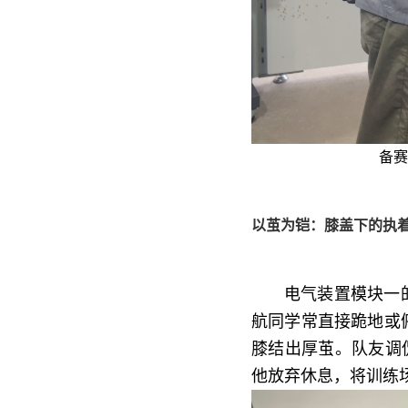
备赛
以茧为铠：膝盖下的执
电气装置模块一
航同学常直接跪地或
膝结出厚茧。队友调侃
他放弃休息，将训练