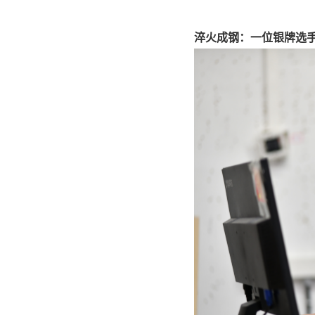
淬火成钢：一位银牌选