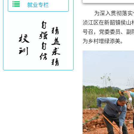
就业专栏
为深入贯彻落实
浈江区在新韶镇侯山
号召，党委委员、副
为乡村增绿添美。