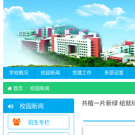
学校概况
校园新闻
党建工作
系部设置
首页
校园新闻
共植一片新绿 绘就
校园新闻
招生专栏