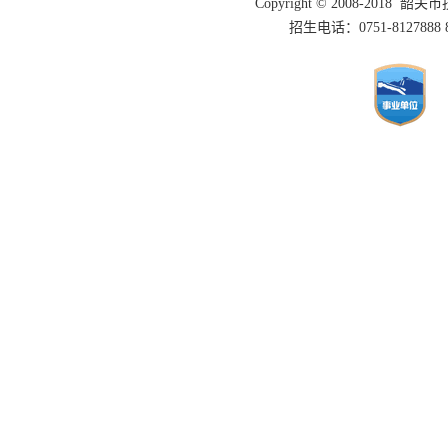
Copyright © 2008-2018 
招生电话：0751-8127888