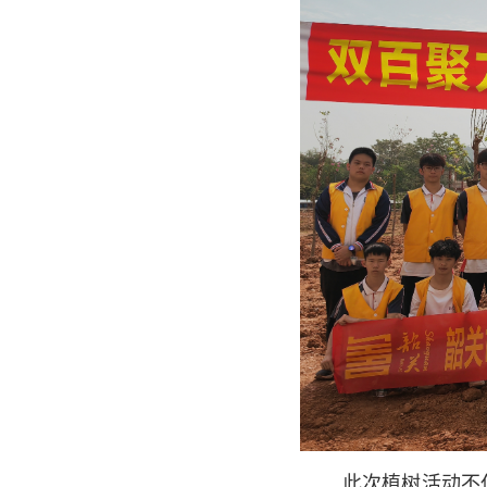
此次植树活动不