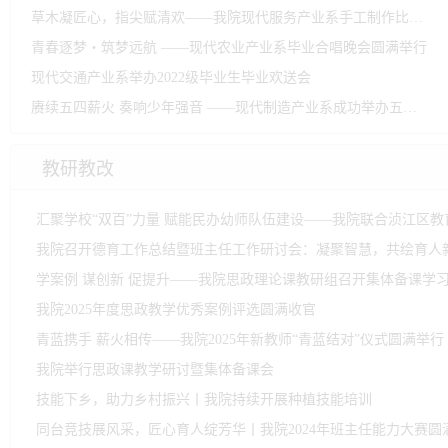
筑牢网络安全防线 护航高水平技师学院建设——我院开展2026年度网络与信息安全培训暨应急演练活动
系部亮点
今夜星光为序，少年载梦远航——信息技术产业系表彰大会暨毕业晚会华章
薪火传稚梦 扬帆赴新程—我院现代服务产业系2026届毕业晚会镌刻青春序章
现代交通产业系第十七届学生会换届选举暨第四届校园文化艺术节活动表彰大会圆满举行
草木凝匠心，指尖赋清欢——我院现代服务产业系手工制作比赛侧记
青春逐梦・筑梦远航 ——现代农业产业系毕业合唱晚会圆满举行
现代交通产业系举办2022级毕业生毕业欢送会
赓续五四薪火 奏响少年强音 ——现代制造产业系成功举办五四合唱比赛
教研教改