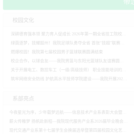
高 水 平 技 师 学 
带
校园文化
深耕德育强本领 聚力育人促成长 2026年第一期全省技工院校班主任岗位培训班在我院开班
绿茵逐梦，技耀韶州！我院足球队勇夺全省 首张“技超”联赛十强总决赛入场券
燃爆校园！我院第七届校园男子篮球联赛圆满结束
校企合作，以球会友——我院男篮与东阳光篮球队友谊赛圆满举行
关于开展电工、数控车工（一级/高级技师） 职业技能培训的通知