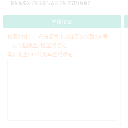
我院召开德育工作总结暨班主任工作研讨会：凝聚智慧，共绘育人
我院2025年度思政教学优秀案例评选圆满收官
青蓝携手 薪火相传——我院2025年新教师“青蓝结对”仪式圆满举行
我院举行思政课教学研讨暨集体备课会
技能下乡，助力乡村振兴丨我院持续开展种植技能培训
同台竞技展风采，匠心育人绽芳华丨我院2024年班主任能力大赛圆
我院和韶关学院生物与农业学院 签订战略合作
学校位置
校区地址：广东省韶关市浈江区大学路338号
中山公园乘坐7路至终点站
马坝乘坐34A公交车至终点站