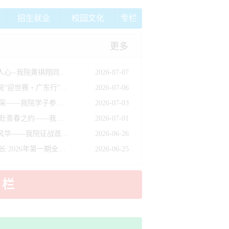
招生就业
校园文化
专栏
更多
凡人微光显担当，见义勇为暖人心--我院黄祺翔同学路遇事故主动助人获官方表扬
2026-07-07
世赛零距离，技能筑梦想！我院“迎世赛・广东行”基地开放研学活动顺利举办
2026-07-06
逐梦湾区砺成长 技耀韶华展风采——我院学子参与2026年广东省技工院校“校园之星”夏令营
2026-07-03
羽球为媒牵校际情谊 技能为帆赴青春之约——我院与广东省南方技师学院联合举办羽毛球社团交流赛
2026-07-01