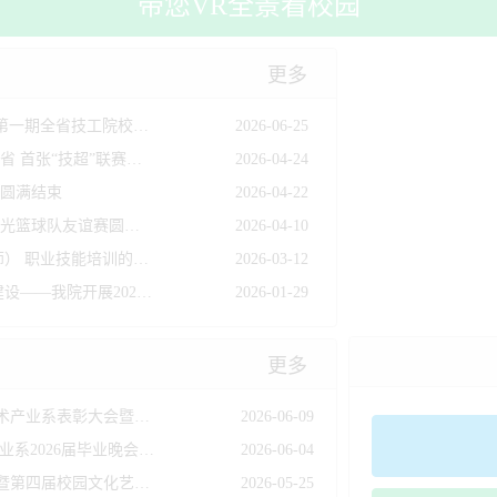
 水 平 技 师 学 院 建 设 中 期 检 查 工 作 专
带您VR全景看校园
更多
深耕德育强本领 聚力育人促成长 2026年第一期全省技工院校班主任岗位培训班在我院开班
2026-06-25
绿茵逐梦，技耀韶州！我院足球队勇夺全省 首张“技超”联赛十强总决赛入场券
2026-04-24
圆满结束
2026-04-22
校企合作，以球会友——我院男篮与东阳光篮球队友谊赛圆满举行
2026-04-10
关于开展电工、数控车工（一级/高级技师） 职业技能培训的通知
2026-03-12