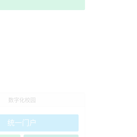
绳耀技超逐绿茵，匠心韶技展风华——我院征战首届“技超”全省总决赛并亮相总决赛特色成果展
2026-06-26
深耕德育强本领 聚力育人促成长 2026年第一期全省技工院校班主任岗位培训班在我院开班
2026-06-25
 栏