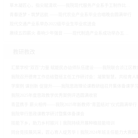
草木凝匠心，指尖赋清欢——我院现代服务产业系手工制作比赛侧记
青春逐梦・筑梦远航 ——现代农业产业系毕业合唱晚会圆满举行
现代交通产业系举办2022级毕业生毕业欢送会
赓续五四薪火 奏响少年强音 ——现代制造产业系成功举办五四合唱比赛
教研教改
我院召开德育工作总结暨班主任工作研讨会：凝聚智慧，共绘育人
我院2025年度思政教学优秀案例评选圆满收官
青蓝携手 薪火相传——我院2025年新教师“青蓝结对”仪式圆满举行
我院举行思政课教学研讨暨集体备课会
技能下乡，助力乡村振兴丨我院持续开展种植技能培训
同台竞技展风采，匠心育人绽芳华丨我院2024年班主任能力大赛圆