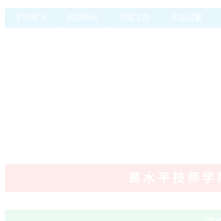
学校概况
校园新闻
党建工作
系部设置
高 水 平 技 师 学 