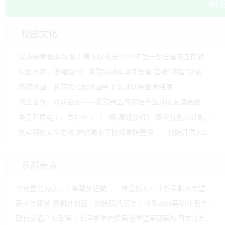
带
校园文化
深耕德育强本领 聚力育人促成长 2026年第一期全省技工院校班主任岗位培训班在我院开班
绿茵逐梦，技耀韶州！我院足球队勇夺全省 首张“技超”联赛十强总决赛入场券
燃爆校园！我院第七届校园男子篮球联赛圆满结束
校企合作，以球会友——我院男篮与东阳光篮球队友谊赛圆满举行
关于开展电工、数控车工（一级/高级技师） 职业技能培训的通知
筑牢网络安全防线 护航高水平技师学院建设——我院开展2026年度网络与信息安全培训暨应急演练活动
系部亮点
今夜星光为序，少年载梦远航——信息技术产业系表彰大会暨毕业晚会华章
薪火传稚梦 扬帆赴新程—我院现代服务产业系2026届毕业晚会镌刻青春序章
现代交通产业系第十七届学生会换届选举暨第四届校园文化艺术节活动表彰大会圆满举行